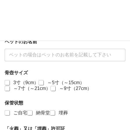
お申込み者祭祀との続柄
送
ペットのお名前
る
時
の
姿
（
お
骨壺サイズ
送
り
3寸（9cm）
～5寸（～15cm）
い
～7寸（～21cm）
～9寸（27cm）
た
だ
保管状態
い
た
ご自宅
納骨堂
埋葬
下
記
の
「火葬」又は「埋葬」許可証