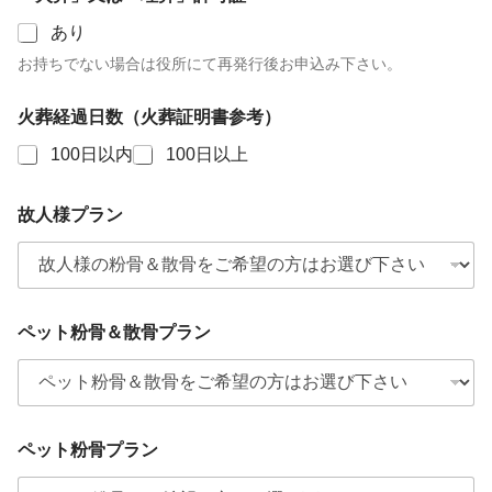
備
品
あり
は
お持ちでない場合は役所にて再発行後お申込み下さい。
処
分
と
火葬経過日数（火葬証明書参考）
い
た
100日以内
100日以上
し
ま
す
故人様プラン
）
備
考
欄
ペット粉骨＆散骨プラン
ペット粉骨プラン