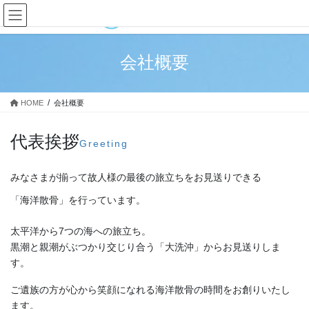
コ
ナ
ン
ビ
テ
ゲ
ン
ー
会社概要
ツ
シ
へ
ョ
ス
ン
HOME
会社概要
キ
に
ッ
移
プ
動
代表挨拶
Greeting
みなさまが揃って故人様の最後の旅立ちをお見送りできる
「海洋散骨」を行っています。
太平洋から7つの海への旅立ち。
黒潮と親潮がぶつかり交じり合う「大洗沖」からお見送りしま
す。
ご遺族の方が心から笑顔になれる海洋散骨の時間をお創りいたし
ます。