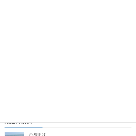
未分類
偕楽園の梅も満開
水戸偕楽園公園の梅の花が満開です この品種は「思いのまま」と
いう種類の花になります。 白と桃色に咲き分ける花梅です。 「思
いのまま」ってあこがれるような名前ですね。
2025年3月1日
ブログ
散骨
令和7年3月1日 本日も快晴でとても穏やかな凪でした。 ご依頼下
さりましたご遺族様に代わり、散骨させて頂きました。
投
固
固
1
2
»
稿
定
定
ペ
ペ
の
最近の投稿
ー
ー
ペ
ジ
ジ
台風明け