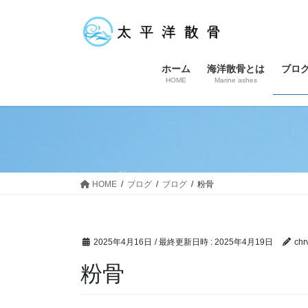
コ
ナ
ン
ビ
テ
ゲ
ン
ー
ホーム
海洋散骨とは
ブロ
ツ
シ
HOME
Marine ashes
へ
ョ
ス
ン
キ
に
ッ
移
プ
動
HOME
ブログ
ブログ
粉骨
2025年4月16日
/ 最終更新日時 :
2025年4月19日
chr
粉骨