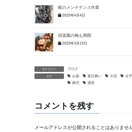
船のメンテナンス作業
2025年4月4日
偕楽園の梅も満開
2025年3月15日
ブログ
カテゴリー
お墓
墓仕舞い
大洗
太
タグ
葬式
遺骨
コメントを残す
メールアドレスが公開されることはありませ