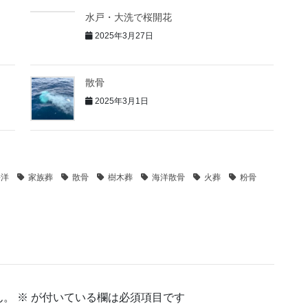
水戸・大洗で桜開花
2025年3月27日
散骨
2025年3月1日
平洋
家族葬
散骨
樹木葬
海洋散骨
火葬
粉骨
ん。
※
が付いている欄は必須項目です